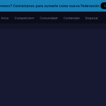
orneos? Contáctanos para sumarte como nueva Federación.
Inicio
Competicion
Comunidad
Contenido
Empezar
▾
▾
▾