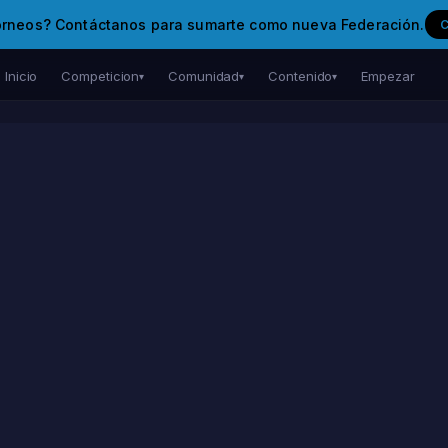
orneos? Contáctanos para sumarte como nueva Federación.
Inicio
Competicion
Comunidad
Contenido
Empezar
▾
▾
▾