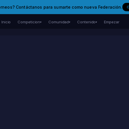
orneos? Contáctanos para sumarte como nueva Federación.
Inicio
Competicion
Comunidad
Contenido
Empezar
▾
▾
▾