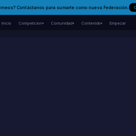
orneos? Contáctanos para sumarte como nueva Federación.
Inicio
Competicion
Comunidad
Contenido
Empezar
▾
▾
▾