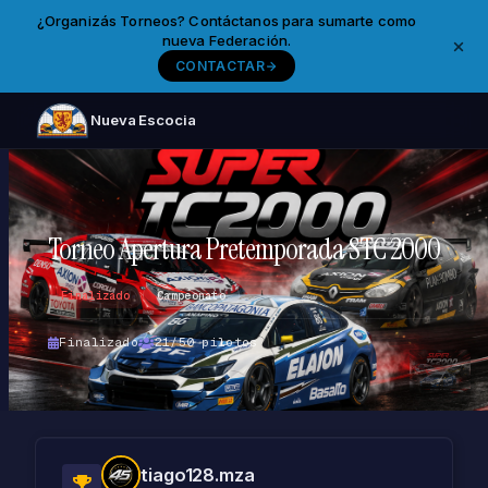
¿Organizás Torneos? Contáctanos para sumarte como
nueva Federación.
CONTACTAR
Nueva Escocia
Torneo Apertura Pretemporada STC 2000
Finalizado
Campeonato
Finalizado
21/50 pilotos
tiago128.mza