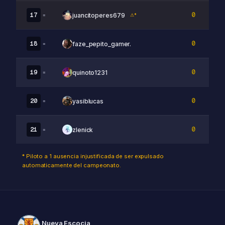
0
17
juancitoperes679
=
⚠*
0
18
faze_pepito_gamer.
=
0
19
quinoto1231
=
0
20
yasiblucas
=
0
21
zlenick
=
* Piloto a 1 ausencia injustificada de ser expulsado
automaticamente del campeonato.
Nueva Escocia