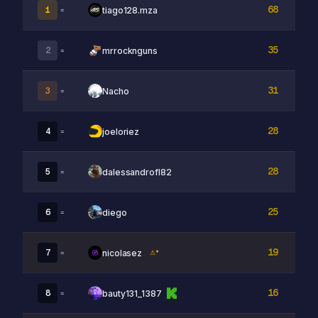
68
1
tiago128.mza
=
35
2
mrrocknguns
=
31
3
Nacho
=
28
4
joeloriez
=
28
5
dalessandrofl82
=
25
6
diego
=
19
7
nicolasez
=
⚠*
16
8
bauty131_1387
=