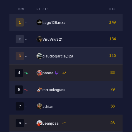
POS
PILOTO
PTS
140
1
tiago128.mza
=
134
2
ViruViru321
=
110
3
claudiogarcia_128
=
83
4
panda
1
⚠*
79
5
mrrocknguns
1
38
7
adrian
=
28
9
Leanjicaa
=
⚠*