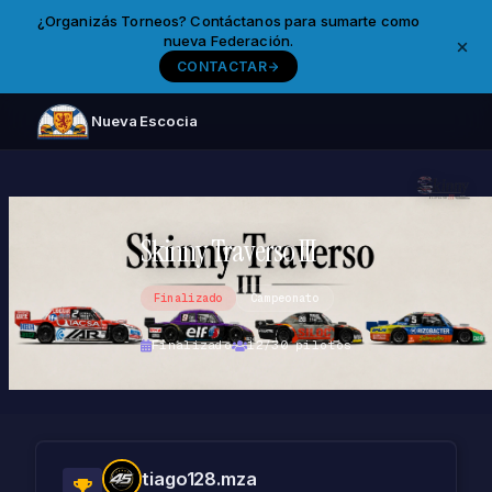
¿Organizás Torneos? Contáctanos para sumarte como
nueva Federación.
CONTACTAR
Nueva Escocia
Skinny Traverso III
Finalizado
Campeonato
Finalizado
12/30 pilotos
tiago128.mza