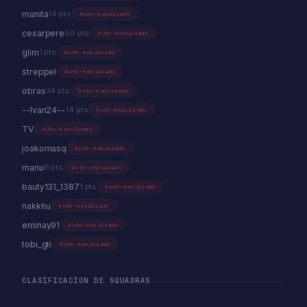
manita
14 pts
Auto-expulsado
cesarpere
60 pts
Auto-expulsado
glim
1 pts
Auto-expulsado
streppel
Auto-expulsado
obras
34 pts
Auto-expulsado
--Ivan24--
14 pts
Auto-expulsado
TV
Auto-expulsado
joakomasq
Auto-expulsado
manu
6 pts
Auto-expulsado
bauty131_1387
1 pts
Auto-expulsado
nakkhu
Auto-expulsado
eminay91
Auto-expulsado
tobi_gti
Auto-expulsado
CLASIFICACION DE SQUADRAS