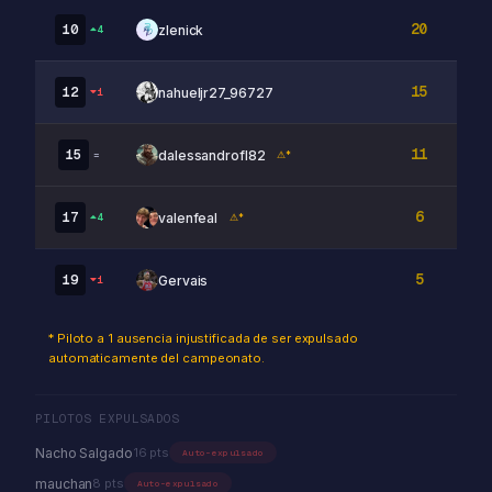
20
10
zlenick
4
15
12
nahueljr27_96727
1
11
15
dalessandrofl82
=
⚠*
6
17
valenfeal
4
⚠*
5
19
Gervais
1
* Piloto a 1 ausencia injustificada de ser expulsado
automaticamente del campeonato.
PILOTOS EXPULSADOS
Nacho Salgado
16 pts
Auto-expulsado
mauchan
8 pts
Auto-expulsado