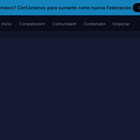
orneos? Contáctanos para sumarte como nueva Federación.
Inicio
Competicion
Comunidad
Contenido
Empezar
▾
▾
▾