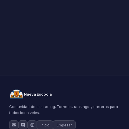
Nueva Escocia
Comunidad de sim racing. Torneos, rankings y carreras para
todos los niveles.
Inicio
Empezar