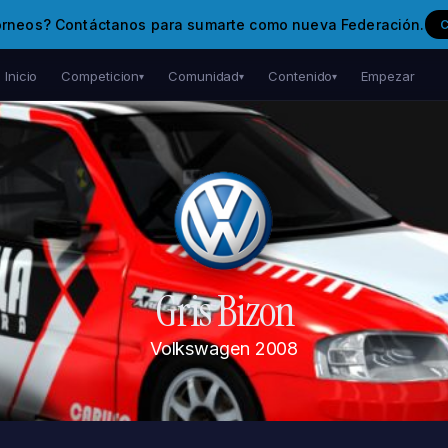
orneos? Contáctanos para sumarte como nueva Federación.
Inicio
Competicion
Comunidad
Contenido
Empezar
▾
▾
▾
Gris Bizon
Volkswagen
2008