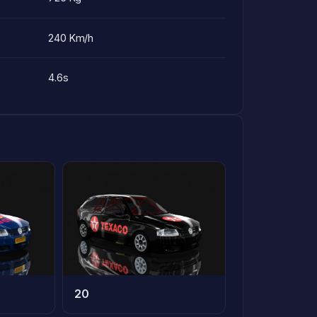
240 Km/h
4.6s
20