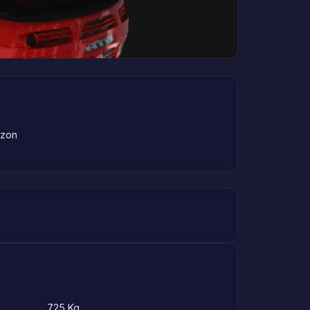
izon
725 Kg