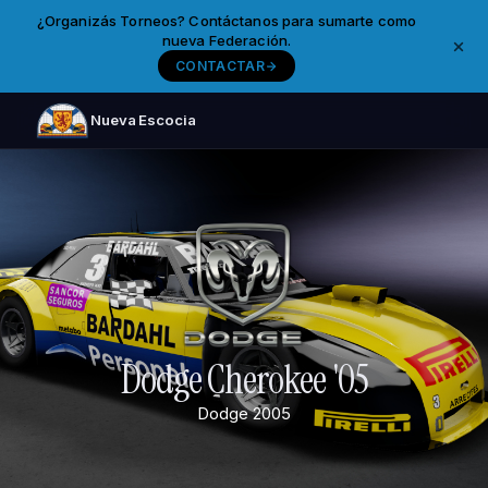
¿Organizás Torneos? Contáctanos para sumarte como
nueva Federación.
CONTACTAR
Nueva Escocia
Dodge Cherokee '05
Dodge
2005