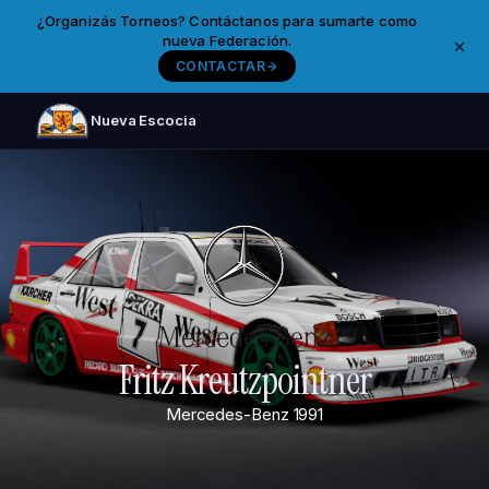
¿Organizás Torneos? Contáctanos para sumarte como
nueva Federación.
CONTACTAR
Nueva Escocia
Fritz Kreutzpointner
Mercedes-Benz
1991