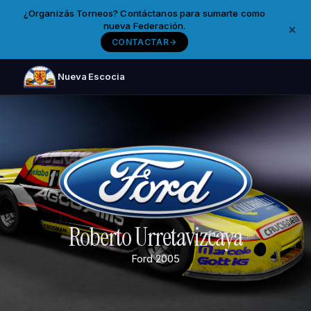
¿Organizás Torneos? Contáctanos para sumarte como
nueva Federación.
CONTACTAR
Nueva Escocia
Roberto Urretavizcaya
Ford
2005