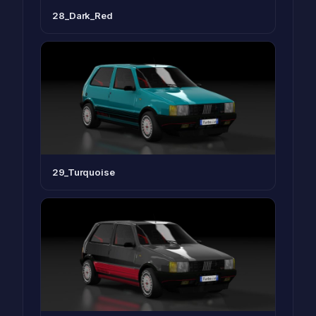
28_Dark_Red
29_Turquoise