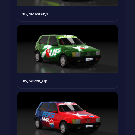
15_Monster_1
16_Seven_Up