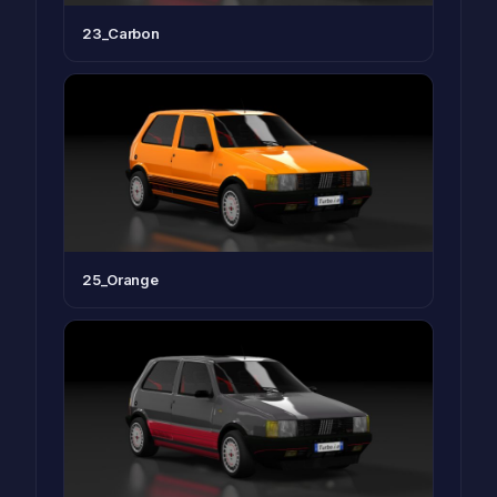
23_Carbon
25_Orange