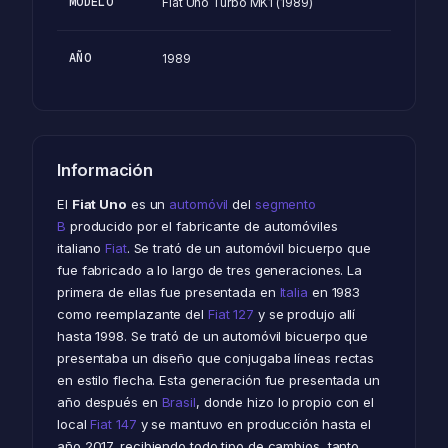
MODELO
Fiat Uno Turbo MK1 (1989)
AÑO
1989
Información
El
Fiat Uno
es un
automóvil
del
segmento
B
producido por el fabricante de automóviles
italiano
Fiat
. Se trató de un automóvil bicuerpo que
fue fabricado a lo largo de tres generaciones. La
primera de ellas fue presentada en
Italia
en 1983
como reemplazante del
Fiat 127
y se produjo allí
hasta 1998. Se trató de un automóvil bicuerpo que
presentaba un diseño que conjugaba líneas rectas
en estilo flecha. Esta generación fue presentada un
año después en
Brasil
, donde hizo lo propio con el
local
Fiat 147
y se mantuvo en producción hasta el
año 2017, recibiendo todo tipo de cambios, tanto