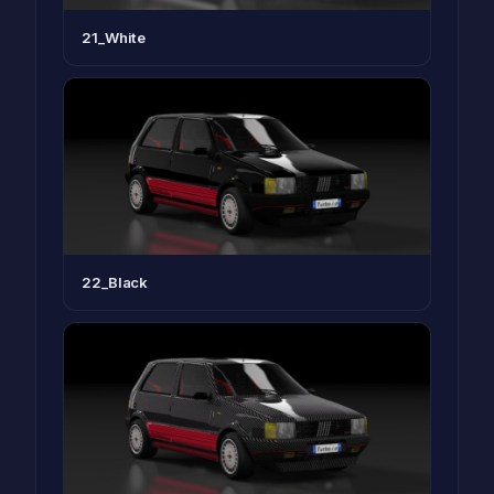
21_White
22_Black