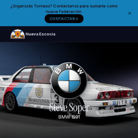
¿Organizás Torneos? Contáctanos para sumarte como
nueva Federación.
CONTACTAR
Nueva Escocia
Steve Soper
BMW
1991