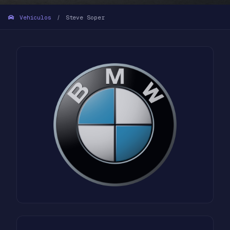
Vehículos
Steve Soper
/