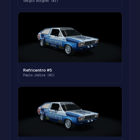
Sérgio Burgüer (#3)
Refricentro #5
Paulo Júdice (#1)