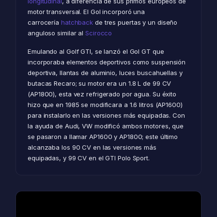
longitudinal
, a diferencia de sus primos europeos de
motor transversal. El Gol incorporó una
carrocería
hatchback
de tres puertas y un diseño
anguloso similar al
Scirocco
Emulando al Golf GTI, se lanzó el Gol GT que
incorporaba elementos deportivos como suspensión
deportiva, llantas de aluminio, luces buscahuellas y
butacas Recaro; su motor era un 1.8 L de 99 CV
(AP1800), esta vez refrigerado por agua. Su éxito
hizo que en 1985 se modificara a 1.6 litros (AP1600)
para instalarlo en las versiones más equipadas. Con
la ayuda de Audi, VW modificó ambos motores, que
se pasaron a llamar AP1600 y AP1800; este último
alcanzaba los 90 CV en las versiones más
equipadas, y 99 CV en el GTI Polo Sport.