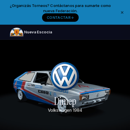
¿Organizás Torneos? Contáctanos para sumarte como
nueva Federación.
CONTACTAR
Nueva Escocia
Dimep
Volkswagen
1984